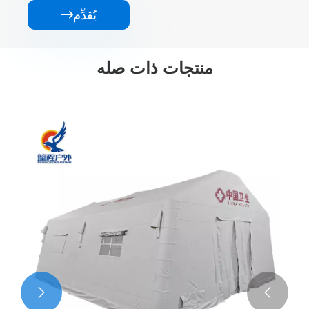
يُقدِّم

منتجات ذات صله

