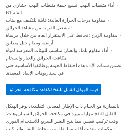
· أداء مثبطات اللهب: نسيج خيمة مثبطات اللهب اختياري من
الفئة B1
· مقاومة درجات الحرارة العالية: قابلة للتكيف مع بيئات
التشغيل القريبة من مشاهد الحرائق
· مقاومة الرياح : تحافظ على الاستقرار العام من خلال مرساة
أرضية ونظام حبل مطابق
· أداء مقاوم للماء والغبار: مناسب للبيئات المعرضة لمياه
مكافحة الحرائق والغبار والسخام
تضمن سمات الأداء هذه احتفاظ الخيمة بوظائفها الأساسية حتى
في سيناريوهات الإنقاذ المعقدة.
قيمة الهيكل القابل للنفخ لكفاءة مكافحة الحرائق
بالمقارنة مع الخيام ذات الإطار المعدني التقليدية، يوفر الهيكل
القابل للنفخ مزايا مميزة في مكافحة الحرائق السيناريوهات:
· وقت تركيب قصير، مما يتيح النشر السريع للاستخدام الفوري
· مكونات معدنية أقل، مما يقلل من مخاطر النقل والتركيب