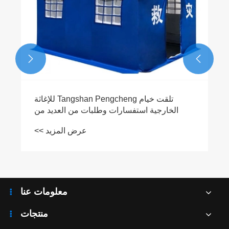
عرض المزيد >>


معلومات عنا
منتجات