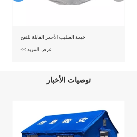
خيمة قابلة للنفخ
عرض المزيد >>
توصيات الأخبار
لماذا يختار معظم المشترين شركة Tangshan
Pengcheng Outdoor Products Co., Ltd. عند
شراء خيام قابلة للطي متينة؟